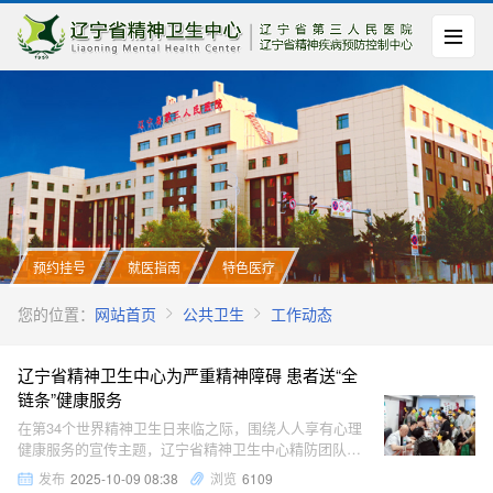
预约挂号
就医指南
特色医疗
您的位置：
网站首页
公共卫生
工作动态
辽宁省精神卫生中心为严重精神障碍 患者送“全
链条”健康服务
在第34个世界精神卫生日来临之际，围绕人人享有心理
健康服务的宣传主题，辽宁省精神卫生中心精防团队联
合清河区基层精防工作人员，深入乡村开展免费体检、
发布
2025-10-09 08:38
浏览
6109
慢特病认定、送医送药全链条服务，为严重精神障碍患