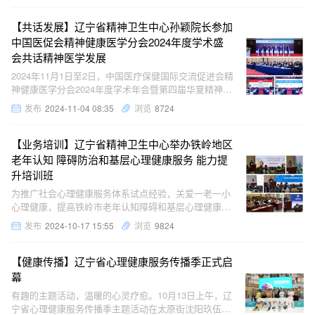
者筑牢健康防线，将专业保障送到群众家门口。为确
【共话发展】辽宁省精神卫生中心孙颖院长参加
中国医促会精神健康医学分会2024年度学术盛
会共话精神医学发展
2024年11月1日至2日，中国医疗保健国际交流促进会精
神健康医学分会2024年度学术年会暨第四届华夏精神医
学管理发展论坛在北京成功举办。本次大会由中国医促
发布
2024-11-04 08:35
浏览
8724
会精神健康医学分会主办，上海市精神卫生中心和首都
医科大学附属北京安定医院共同承办。来
【业务培训】辽宁省精神卫生中心举办铁岭地区
老年认知 障碍防治和基层心理健康服务 能力提
升培训班
为推广社会心理健康服务体系试点经验，关爱一老一小
心理健康，提高铁岭市老年认知障碍和基层心理健康服
务能力，2024年10月16日至17日，辽宁省精神卫生中
发布
2024-10-17 15:55
浏览
9824
心举办了铁岭地区老年认知障碍防治工作培训班和基层
心理健康服务能力提升培训班。铁岭各县市区
【健康传播】辽宁省心理健康服务传播季正式启
幕
有趣的主题活动，温暖的心灵疗愈。10月13日上午，辽
宁省心理健康服务传播季主题活动在太原街沈阳玖伍文