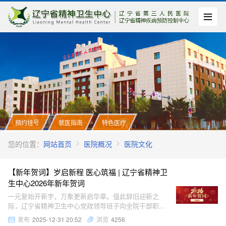
预约挂号
就医指南
特色医疗
您的位置：
网站首页
医院概况
医院文化
【新年贺词】岁启新程 医心筑福 | 辽宁省精神卫
生中心2026年新年贺词
一元复始开新宇，万象更新启华章。值此辞旧迎新之
际，辽宁省精神卫生中心党政领导班子向全院干部职
工、离退休同志、一直关心支持医院发展的各级领导、
发布
2025-12-31 20:52
浏览
4256
社会各界人士以及广大患者和家属，致以节日的诚挚问