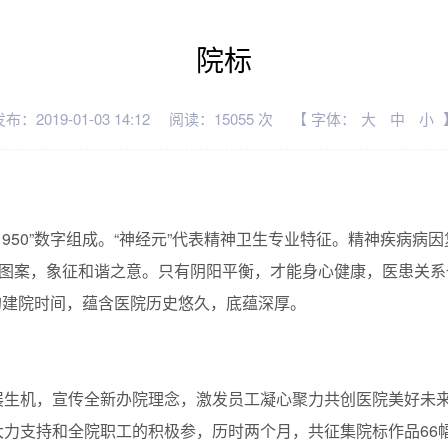
院标
布：2019-01-03 14:12
阅读：15055 次
【 字体：
大
中
小
1950”数字组成。“神经元”代表精神卫生专业特征。精神疾病
鱼图案，象征和谐之意。只有阴阳平衡，才能身心健康，医患关系
院的建院时间，蕴含医院历史悠久，底蕴深厚。
生机，宣传全新办院理念，激发员工凝心聚力共创医院美好未来的
大力支持和全院职工的积极参，历时两个月，共征集院标作品66