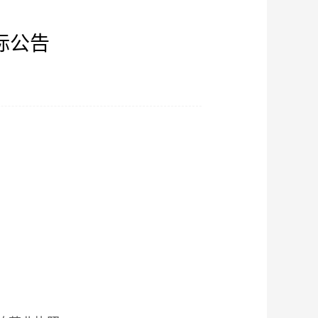
标公告
】