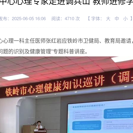
中心心理专家走进调兵山 教师进修
发布：2025-06-05 16:06
阅读：4710 次
【 字体：
大
中
小
生中心心理一科主任医师张红岩应铁岭市卫健局、教育局邀请
问题的识别及健康管理”专题科普讲座。