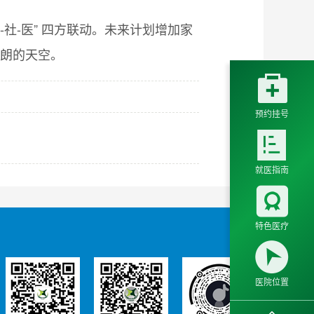
社-医” 四方联动。未来计划增加家
晴朗的天空。

预约挂号

就医指南

特色医疗

医院位置