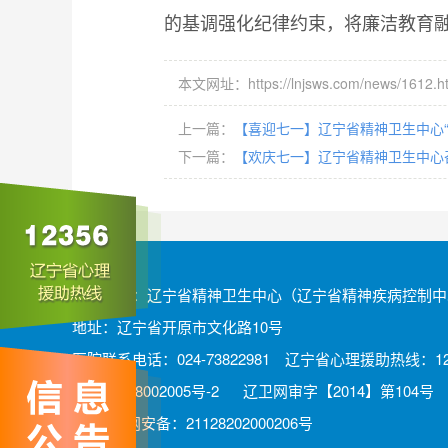
的基调强化纪律约束，将廉洁教育
本文网址：https://lnjsws.com/news/1612.h
上一篇：
【喜迎七一】辽宁省精神卫生中心
下一篇：
【欢庆七一】辽宁省精神卫生中心
版权所有：辽宁省精神卫生中心（辽宁省精神疾病控制中
地址：辽宁省开原市文化路10号
医院联系电话：024-73822981 辽宁省心理援助热线：12
辽ICP备08002005号-2
辽卫网审字【2014】第104号
辽公网安备：21128202000206号