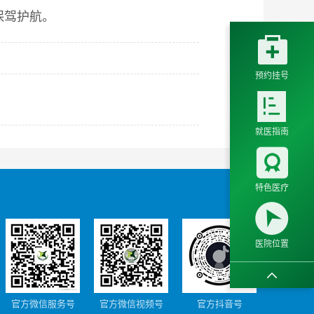
保驾护航。

预约挂号

就医指南

特色医疗

医院位置

官方微信服务号
官方微信视频号
官方抖音号